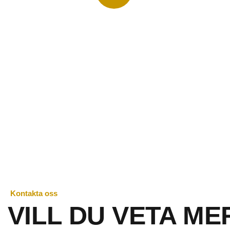
Ring oss direkt
Prata med en expert
021-83 00 08
Kontakta oss
VILL DU VETA ME