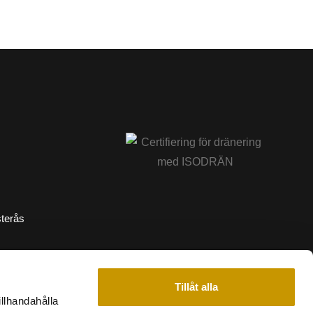
sterås
Tillåt alla
illhandahålla