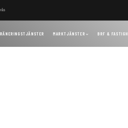
erås
RÄNERINGSTJÄNSTER
MARKTJÄNSTER
BRF & FASTIG
nster