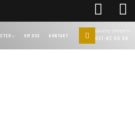
GRATIS OFFERT?
HETER
OM OSS
KONTAKT
021-83 00 08