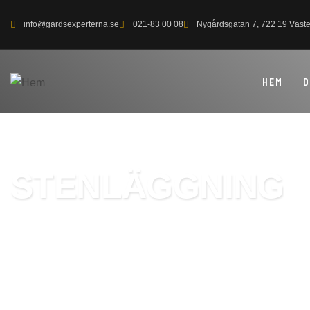
info@gardsexperterna.se
021-83 00 08
Nygårdsgatan 7, 722 19 Väst
HEM
D
STENLÄGGNING
Kostnadseffektiva helhetslösningar inom marktjä