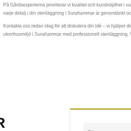
På Gårdsexperterna prioriterar vi kvalitet och kundnöjdhet i var
varje detalj i din stenläggning i Surahammar är genomtänkt och a
Kontakta oss redan idag för att diskutera din idé – vi hjälper d
utomhusmiljö i Surahammar med professionell stenläggning. Vi 
R