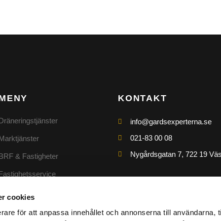
MENY
KONTAKT
Dräneringstjänster
info@gardsexperterna.se
021-83 00 08
Marktjänster
Nygårdsgatan 7, 722 19 Vä
BRF & Fastigheter
Fastighetsservice
Galleri
r cookies
Integritetspolicy
rare för att anpassa innehållet och annonserna till användarna, t