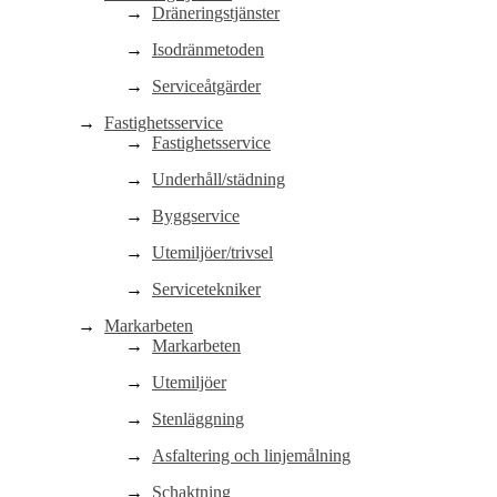
Dräneringstjänster
Isodränmetoden
Serviceåtgärder
Fastighetsservice
Fastighetsservice
Underhåll/städning
Byggservice
Utemiljöer/trivsel
Servicetekniker
Markarbeten
Markarbeten
Utemiljöer
Stenläggning
Asfaltering och linjemålning
Schaktning