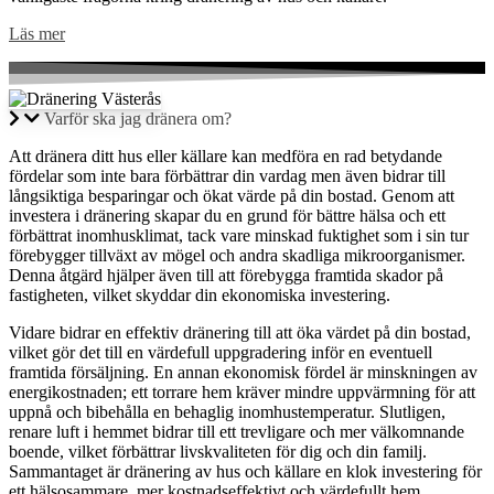
Läs mer
Varför ska jag dränera om?
Att dränera ditt hus eller källare kan medföra en rad betydande
fördelar som inte bara förbättrar din vardag men även bidrar till
långsiktiga besparingar och ökat värde på din bostad. Genom att
investera i dränering skapar du en grund för bättre hälsa och ett
förbättrat inomhusklimat, tack vare minskad fuktighet som i sin tur
förebygger tillväxt av mögel och andra skadliga mikroorganismer.
Denna åtgärd hjälper även till att förebygga framtida skador på
fastigheten, vilket skyddar din ekonomiska investering.
Vidare bidrar en effektiv dränering till att öka värdet på din bostad,
vilket gör det till en värdefull uppgradering inför en eventuell
framtida försäljning. En annan ekonomisk fördel är minskningen av
energikostnaden; ett torrare hem kräver mindre uppvärmning för att
uppnå och bibehålla en behaglig inomhustemperatur. Slutligen,
renare luft i hemmet bidrar till ett trevligare och mer välkomnande
boende, vilket förbättrar livskvaliteten för dig och din familj.
Sammantaget är dränering av hus och källare en klok investering för
ett hälsosammare, mer kostnadseffektivt och värdefullt hem.