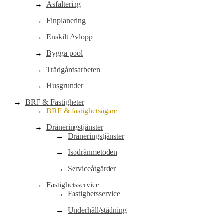
Asfaltering
Finplanering
Enskilt Avlopp
Bygga pool
Trädgårdsarbeten
Husgrunder
BRF & Fastigheter
BRF & fastighetsägare
Dräneringstjänster
Dräneringstjänster
Isodränmetoden
Serviceåtgärder
Fastighetsservice
Fastighetsservice
Underhåll/städning