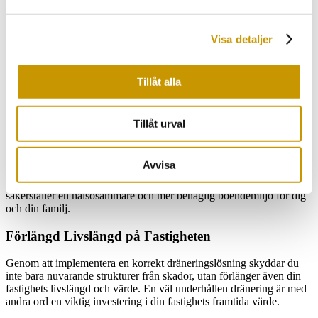
Varför Dränerar Man Hus och Källare?
Skydd Mot Fukt och Mögel
Visa detaljer
En effektiv dränering är grundläggande för att skydda din fastighet
mot fukt. Genom att avleda vatten bort från
husgrund
och
Tillåt alla
källarväggar
minskar risken för fuktproblem som i sin tur kan leda
till mögel och röta. Detta är särskilt viktigt i områden som Västerås,
där klimatet kan bidra till höga fuktnivåer runt fastigheter.
Tillåt urval
Förbättrad Luftkvalitet och Boendemiljö
Avvisa
En torr källare bidrar till en förbättrad luftkvalitet i hela huset.
Dränering hjälper till att eliminera den fukt som mögel trivs i, vilket
säkerställer en hälsosammare och mer behaglig boendemiljö för dig
och din familj.
Förlängd Livslängd på Fastigheten
Genom att implementera en korrekt dräneringslösning skyddar du
inte bara nuvarande strukturer från skador, utan förlänger även din
fastighets livslängd och värde. En väl underhållen dränering är med
andra ord en viktig investering i din fastighets framtida värde.