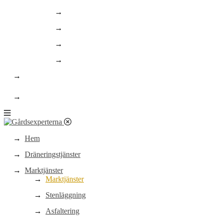
Asfaltering och linjemålning
Schaktning
Finplanering/landscaping
Rörläggning
Om oss
highlight
Kontakt
Hem
Dräneringstjänster
Marktjänster
Marktjänster
Stenläggning
Asfaltering