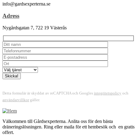
info@gardsexperterna.se
Adress
Nygårdsgatan 7, 722 19 Västerås
Detta formulär är skyddat av reCAPTCHA och Googles
integritetspolicy
och
användarvillkor
gäller.
Välkommen till Gårdsexperterna. Anlita oss för den bästa
dräneringslösningen. Ring eller maila för ett hembesök och en gratis
offert.