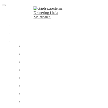
Hem
Dräneringstjänster
Marktjänster
Marktjänster
Stenläggning
Asfaltering
Finplanering
Enskilt Avlopp
Bygga pool
Trädgårdsarbeten
Husgrunder