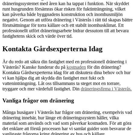
dräneringssystemet med åren kan ha tappat i funktion. När skyddet
runt husgrunden försämras ökar risken för fuktinträngning, vilket
kan påverka både byggnadens konstruktion och inomhusmiljön
negativt. Genom att utföra dränering i Västerås i rätt tid skapas bättre
förutsättningar för torra källare och ett stabilt inomhusklimat. Ett
professionellt utfört dräneringsarbete bidrar dessutom till att bevara
fastighetens skick och värde över tid.
Kontakta Gårdsexperterna Idag
Är du redo att säkra din fastighet med en professionell dränering i
Västerås? Kanske funderar du på
kostnaden
för din dränering?
Kontakta Gårdsexperterna idag för att diskutera dina behov och hur
vi kan hjälpa dig att skydda din fastighet mot fukt och
vatteninträngning. Låt oss tillsammans ta steget mot en torrare,
tryggare och mer värdefull fastighet. Din
dräneringsfirma i Västerås.
Vanliga frågor om dränering
Många husägare i Västerås har frågor om dränering, exempelvis vad
dränering innebär, hur länge ett dräneringssystem håller, vilka
material som används och vad som påverkar kostnaden. För att göra
det enklare att förstå processen har vi samlat guider som besvarar de
vanligaste frågorna kring dränering av hus och källare.