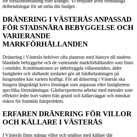
för förskottsbetalning eller krångel. Vi erbjuder även förmånliga
delbetalningar för att möta din budget.
DRÄNERING I VÄSTERÅS ANPASSAD
FÖR STADSNÄRA BEBYGGELSE OCH
VARIERANDE
MARKFÖRHÅLLANDEN
Dränering i Västerås behöver ofta planeras med hänsyn till stadens
blandade bebyggelse och de varierande markförhållanden som finns
i området. Kombinationen av tätbebyggda villaområden, äldre
fastigheter och skiftande jordarter gör att fuktbelastningen på
husgrunden kan variera kraftigt. För att dränering i Västerås ska
fungera långsiktigt krävs lösningar som anpassas efter fastighetens
specifika förutsättningar. Gårdsexperterna arbetar med metoder som
effektivt leder bort vatten från grund och källarväggar och minskar
risken för framtida fuktproblem.
ERFAREN DRÄNERING FÖR VILLOR
OCH KÄLLARE I VÄSTERÅS
I Västerås finns många villor och småhus med källare där