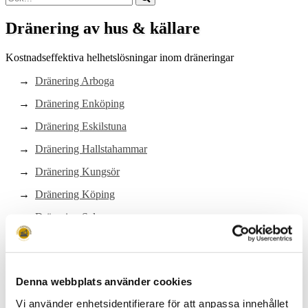
Dränering av hus & källare
Kostnadseffektiva helhetslösningar inom dräneringar
Dränering Arboga
Dränering Enköping
Dränering Eskilstuna
Dränering Hallstahammar
Dränering Kungsör
Dränering Köping
Dränering Sala
Dränering Surahammar
Dränering Västerås
Denna webbplats använder cookies
Dränering Örebro
Vi använder enhetsidentifierare för att anpassa innehållet
Dränering Stockholm Norr