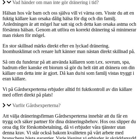
Vad händer om man inte gör dränering i tid?
Hälsan hos vår barn och oss själva vill vi värna om. Visste du att en
fuktig källare kan orsaka dålig hälsa för dig och din familj.
Anledningen är att mögel har satt sig och detta kan orsaka astma och
försämra hälsan. Genom att utföra en korrekt dränering så minimerar
man risken för mögel.
En stor skillnad märks direkt efter en lyckad dränering.
Inomhusklimat och renare luft känner man nästan direkt skillnad på.
Så om du funderar på att använda källaren som t.ex. sovrum, spa,
badrum eller kanske ett biorum så gör du helt rätt att dränera om din
källare om detta inte är gjort. Då kan du/ni som familj vistas tryggt i
eran källare.
Vi på Gårdsexperterna erbjuder alltid fri fuktkontroll av din källare
med offert direkt på plats!
Varför Gårdsexperterna?
Att välja dräneringsfirman Gårdsexperterna innebär att du får en
trygg och säker partner för dina dräneringsbehov. Hos oss slipper du
oroa dig för förskottsbetalning, då vi erbjuder våra tjänster utan
denna krav. Vi står också bakom kvaliteten på vårt arbete med
branschens bästa garantier. Varje lösning vi erbjuder är skräddarsydd