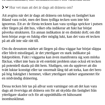
Hur vet man att det är dags att dränera om?
Att avgöra när det är dags att dränera om kring en fastighet kan
ibland vara svårt, men det finns tydliga tecken som inte bör
ignoreras. Ett av de första tecknen kan vara synliga sprickor i putsen
eller färgen på ditt hus, vilket ofta indikerar att fukt har börjat
påverka strukturen. En annan indikation är en distinkt doft; om ditt
hem börjar avge en fuktig eller möglig lukt, kan det vara ett tecken
på att allt inte står rätt till.
Om du dessutom märker att färgen på dina väggar har börjat släppa
eller blivit missfärgad, är det ytterligare en stark indikator på
fuktproblem. Fukt i väggarna kan även manifestera sig som mörka
fläckar, vilket inte bara är ett estetiskt problem utan också ett tecken
på potentiell skada på ditt hem. Slutligen, om du upplever att din
tvätt luktar konstigt eller tar onormalt lång tid att torka, kan det bero
på hög fuktighet i hemmet, vilket ytterligare stärker argumentet för
en nödvändig dränering.
Dessa tecken bör tas på allvar som varningar om att det kan vara
dags att överväga att dränera om för att skydda din fastighet från
ytterligare skador och för att upprätthålla ett hälsosamt
inomhusklimat.