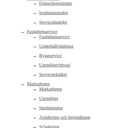
Dräneringstjänster
Isodränmetoden
Serviceåtgärder
Fastighetsservice
Fastighetsservice
Underhåll/städning
Byggservice
Utemiljöer/trivsel
Servicetekniker
Markarbeten
Markarbeten
Utemiljöer
Stenläggning
Asfaltering och linjemålning
Schaktning