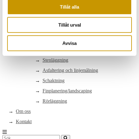
Byggservice
Tillåt alla
Utemiljöer/trivsel
Servicetekniker
Tillåt urval
Markarbeten
Markarbeten
Avvisa
Utemiljöer
Stenläggning
Asfaltering och linjemålning
Schaktning
Finplanering/landscaping
Rörläggning
Om oss
Kontakt