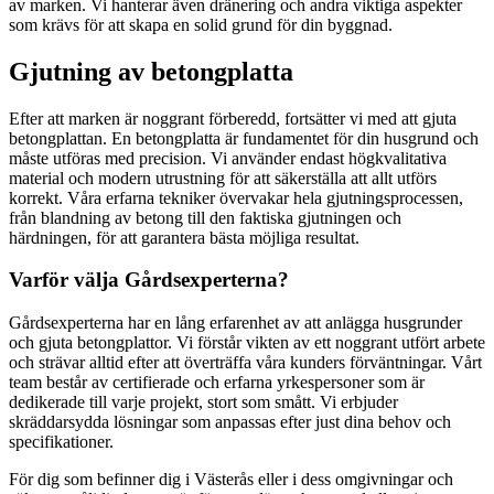
av marken. Vi hanterar även dränering och andra viktiga aspekter
som krävs för att skapa en solid grund för din byggnad.
Gjutning av betongplatta
Efter att marken är noggrant förberedd, fortsätter vi med att gjuta
betongplattan. En betongplatta är fundamentet för din husgrund och
måste utföras med precision. Vi använder endast högkvalitativa
material och modern utrustning för att säkerställa att allt utförs
korrekt. Våra erfarna tekniker övervakar hela gjutningsprocessen,
från blandning av betong till den faktiska gjutningen och
härdningen, för att garantera bästa möjliga resultat.
Varför välja Gårdsexperterna?
Gårdsexperterna har en lång erfarenhet av att anlägga husgrunder
och gjuta betongplattor. Vi förstår vikten av ett noggrant utfört arbete
och strävar alltid efter att överträffa våra kunders förväntningar. Vårt
team består av certifierade och erfarna yrkespersoner som är
dedikerade till varje projekt, stort som smått. Vi erbjuder
skräddarsydda lösningar som anpassas efter just dina behov och
specifikationer.
För dig som befinner dig i Västerås eller i dess omgivningar och