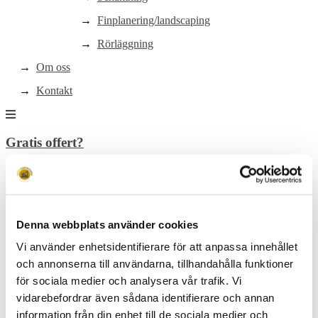
Finplanering/landscaping
Rörläggning
Om oss
Kontakt
Gratis offert?
021-83 00 08
Hem
Denna webbplats använder cookies
Dräneringstjänster
Vi använder enhetsidentifierare för att anpassa innehållet
och annonserna till användarna, tillhandahålla funktioner
Marktjänster
Marktjänster
för sociala medier och analysera vår trafik. Vi
vidarebefordrar även sådana identifierare och annan
Stenläggning
information från din enhet till de sociala medier och