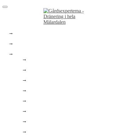
Hem
Dräneringstjänster
Marktjänster
Marktjänster
Stenläggning
Asfaltering
Finplanering
Enskilt Avlopp
Bygga pool
Trädgårdsarbeten
Husgrunder