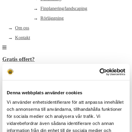
Finplanering/landscaping
Rörläggning
Om oss
Kontakt
Gratis offert?
021-83 00 08
Hem
Denna webbplats använder cookies
Dräneringstjänster
Vi använder enhetsidentifierare för att anpassa innehållet
och annonserna till användarna, tillhandahålla funktioner
Marktjänster
Marktjänster
för sociala medier och analysera vår trafik. Vi
vidarebefordrar även sådana identifierare och annan
Stenläggning
information från din enhet till de sociala medier och