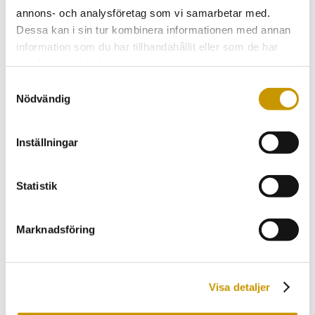
Asfaltering
annons- och analysföretag som vi samarbetar med.
Dessa kan i sin tur kombinera informationen med annan
Finplanering
information som du har tillhandahållit eller som de har
Enskilt Avlopp
samlat in när du har använt deras tjänster.
Bygga pool
Samtyckesval
Nödvändig
Trädgårdsarbeten
Husgrunder
Inställningar
BRF & Fastigheter
BRF & fastighetsägare
Dräneringstjänster
Statistik
Dräneringstjänster
Isodränmetoden
Marknadsföring
Serviceåtgärder
Fastighetsservice
Fastighetsservice
Visa detaljer
Underhåll/städning