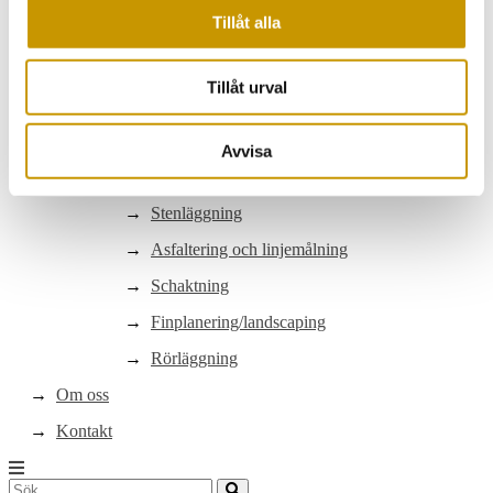
Byggservice
Tillåt alla
Utemiljöer/trivsel
Servicetekniker
Tillåt urval
Markarbeten
Markarbeten
Avvisa
Utemiljöer
Stenläggning
Asfaltering och linjemålning
Schaktning
Finplanering/landscaping
Rörläggning
Om oss
Kontakt