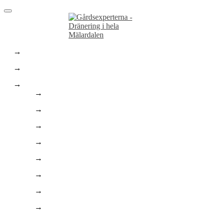
Hem
Dräneringstjänster
Marktjänster
Marktjänster
Stenläggning
Asfaltering
Finplanering
Enskilt Avlopp
Bygga pool
Trädgårdsarbeten
Husgrunder