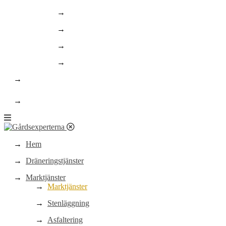
Asfaltering och linjemålning
Schaktning
Finplanering/landscaping
Rörläggning
Om oss
highlight
Kontakt
Hem
Dräneringstjänster
Marktjänster
Marktjänster
Stenläggning
Asfaltering