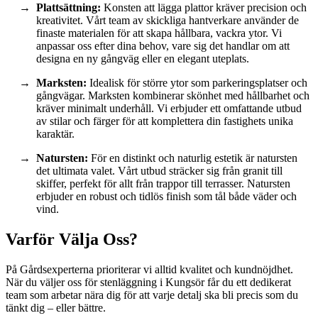
Plattsättning:
Konsten att lägga plattor kräver precision och
kreativitet. Vårt team av skickliga hantverkare använder de
finaste materialen för att skapa hållbara, vackra ytor. Vi
anpassar oss efter dina behov, vare sig det handlar om att
designa en ny gångväg eller en elegant uteplats.
Marksten:
Idealisk för större ytor som parkeringsplatser och
gångvägar. Marksten kombinerar skönhet med hållbarhet och
kräver minimalt underhåll. Vi erbjuder ett omfattande utbud
av stilar och färger för att komplettera din fastighets unika
karaktär.
Natursten:
För en distinkt och naturlig estetik är natursten
det ultimata valet. Vårt utbud sträcker sig från granit till
skiffer, perfekt för allt från trappor till terrasser. Natursten
erbjuder en robust och tidlös finish som tål både väder och
vind.
Varför Välja Oss?
På Gårdsexperterna prioriterar vi alltid kvalitet och kundnöjdhet.
När du väljer oss för stenläggning i Kungsör får du ett dedikerat
team som arbetar nära dig för att varje detalj ska bli precis som du
tänkt dig – eller bättre.