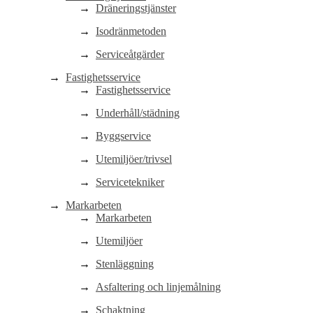
Dräneringstjänster
Isodränmetoden
Serviceåtgärder
Fastighetsservice
Fastighetsservice
Underhåll/städning
Byggservice
Utemiljöer/trivsel
Servicetekniker
Markarbeten
Markarbeten
Utemiljöer
Stenläggning
Asfaltering och linjemålning
Schaktning