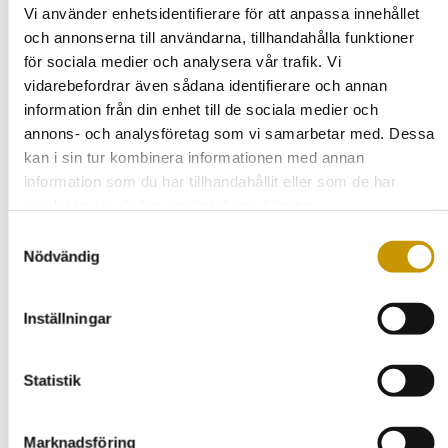
Vi använder enhetsidentifierare för att anpassa innehållet
Natursten:
För en distinkt och naturlig estetik är
och annonserna till användarna, tillhandahålla funktioner
natursten det ultimata valet. Vårt utbud sträcker sig
från granit till skiffer, perfekt för allt från trappor till
för sociala medier och analysera vår trafik. Vi
terrasser. Natursten erbjuder en robust och tidlös
vidarebefordrar även sådana identifierare och annan
finish som tål både väder och vind.
information från din enhet till de sociala medier och
Varför Välja Oss?
annons- och analysföretag som vi samarbetar med. Dessa
kan i sin tur kombinera informationen med annan
På Gårdsexperterna prioriterar vi alltid kvalitet och nöjda
information som du har tillhandahållit eller som de har
kunder. När du väljer oss för stenläggning i Arboga får du
samlat in när du har använt deras tjänster.
en engagerad partner som tar hand om hela processen –
från planering till färdig yta.
Samtyckesval
Nödvändig
Kontakta oss redan idag för att diskutera ditt projekt i
Arboga. Vi ser fram emot att hjälpa dig skapa en vacker
utomhusmiljö med professionell stenläggning som håller i
Inställningar
många år!
Statistik
Stenläggning
Marknadsföring