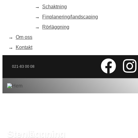
Schaktning
Finplanering/landscaping
Rörläggning
Om oss
Kontakt
021-83 00 08
Stenläggning