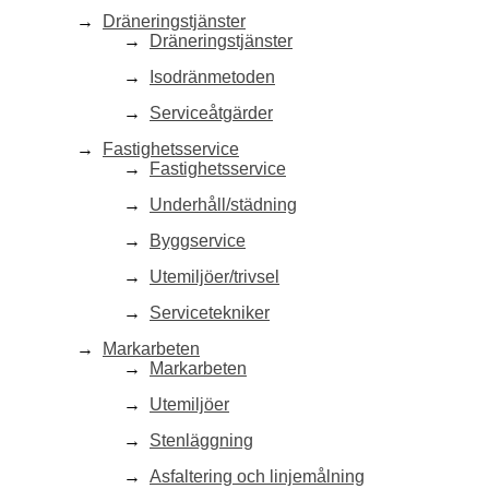
Dräneringstjänster
Dräneringstjänster
Isodränmetoden
Serviceåtgärder
Fastighetsservice
Fastighetsservice
Underhåll/städning
Byggservice
Utemiljöer/trivsel
Servicetekniker
Markarbeten
Markarbeten
Utemiljöer
Stenläggning
Asfaltering och linjemålning