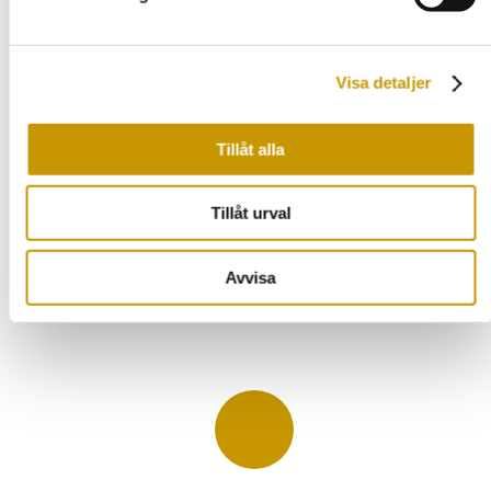
Stenläggning i Surahammar
Stenläggning i Sala
Stenläggning i Örebro
Visa detaljer
Stenläggning i Kungsör
Tillåt alla
Stenläggning i Köping
Stenläggning i Hallstahammar
Tillåt urval
Stenläggning i Arboga
Stenläggning i Enköping
Avvisa
Stenläggning i Eskilstuna