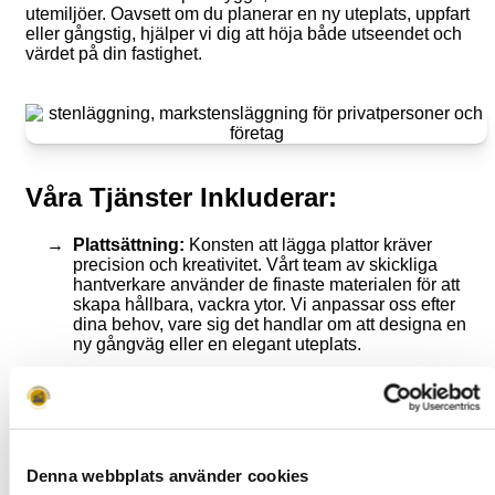
utemiljöer. Oavsett om du planerar en ny uteplats, uppfart
eller gångstig, hjälper vi dig att höja både utseendet och
värdet på din fastighet.
Våra Tjänster Inkluderar:
Plattsättning:
Konsten att lägga plattor kräver
precision och kreativitet. Vårt team av skickliga
hantverkare använder de finaste materialen för att
skapa hållbara, vackra ytor. Vi anpassar oss efter
dina behov, vare sig det handlar om att designa en
ny gångväg eller en elegant uteplats.
Marksten:
Idealisk för större ytor som
parkeringsplatser och gångvägar. Marksten
kombinerar skönhet med hållbarhet och kräver
minimalt underhåll. Vi erbjuder ett omfattande utbud
av stilar och färger för att komplettera din fastighets
Denna webbplats använder cookies
unika karaktär.