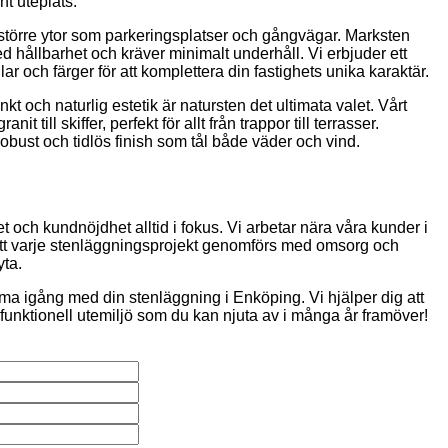
t uteplats.
 större ytor som parkeringsplatser och gångvägar. Marksten
 hållbarhet och kräver minimalt underhåll. Vi erbjuder ett
ar och färger för att komplettera din fastighets unika karaktär.
nkt och naturlig estetik är natursten det ultimata valet. Vårt
nit till skiffer, perfekt för allt från trappor till terrasser.
obust och tidlös finish som tål både väder och vind.
t och kundnöjdhet alltid i fokus. Vi arbetar nära våra kunder i
 att varje stenläggningsprojekt genomförs med omsorg och
yta.
ma igång med din stenläggning i Enköping. Vi hjälper dig att
funktionell utemiljö som du kan njuta av i många år framöver!