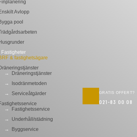
Finplanering
Enskilt Avlopp
Bygga pool
Trädgårdsarbeten
Husgrunder
Fastigheter
BRF & fastighetsägare
Dräneringstjänster
Dräneringstjänster
Isodränmetoden
GRATIS OFFERT?
Serviceåtgärder
021-83 00 08
Fastighetsservice
Fastighetsservice
Underhåll/städning
Byggservice