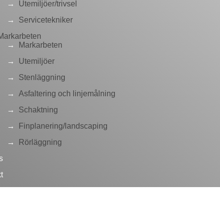
Utemiljöer/trivsel
Servicetekniker
Markarbeten
Markarbeten
Utemiljöer
Stenläggning
Asfaltering och linjemålning
Schaktning
Finplanering/landscaping
Rörläggning
s
t