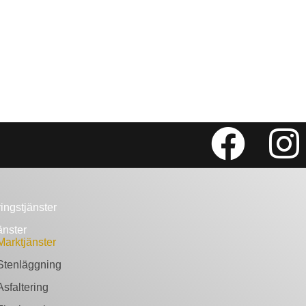
ingstjänster
änster
Marktjänster
Stenläggning
Asfaltering