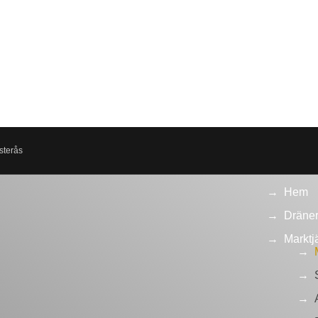
sterås
Hem
Dräner
Marktj