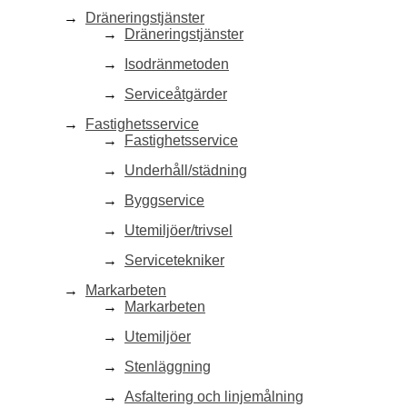
Dräneringstjänster
Dräneringstjänster
Isodränmetoden
Serviceåtgärder
Fastighetsservice
Fastighetsservice
Underhåll/städning
Byggservice
Utemiljöer/trivsel
Servicetekniker
Markarbeten
Markarbeten
Utemiljöer
Stenläggning
Asfaltering och linjemålning