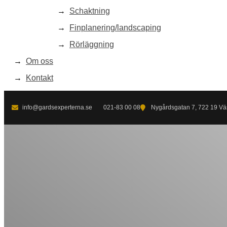
Schaktning
Finplanering/landscaping
Rörläggning
Om oss
Kontakt
info@gardsexperterna.se
021-83 00 08
Nygårdsgatan 7, 722 19 Vä