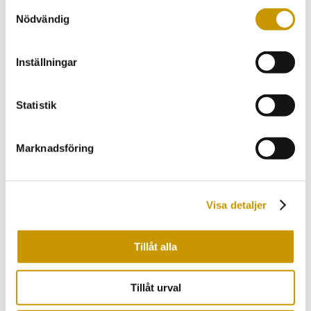
Samtyckesval
Asfaltering
Nödvändig
Finplanering
Enskilt Avlopp
Inställningar
Bygga pool
Trädgårdsarbeten
Statistik
Husgrunder
BRF & Fastigheter
Marknadsföring
BRF & fastighetsägare
Dräneringstjänster
Dräneringstjänster
Visa detaljer
Isodränmetoden
Serviceåtgärder
Tillåt alla
Fastighetsservice
Fastighetsservice
Tillåt urval
Underhåll/städning