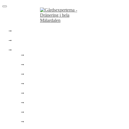
Hem
Dräneringstjänster
Marktjänster
Marktjänster
Stenläggning
Asfaltering
Finplanering
Enskilt Avlopp
Bygga pool
Trädgårdsarbeten
Husgrunder