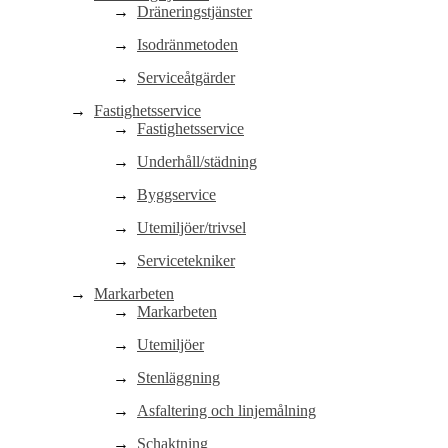
Dräneringstjänster
Isodränmetoden
Serviceåtgärder
Fastighetsservice
Fastighetsservice
Underhåll/städning
Byggservice
Utemiljöer/trivsel
Servicetekniker
Markarbeten
Markarbeten
Utemiljöer
Stenläggning
Asfaltering och linjemålning
Schaktning