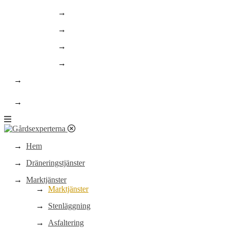
Asfaltering och linjemålning
Schaktning
Finplanering/landscaping
Rörläggning
Om oss
highlight
Kontakt
Hem
Dräneringstjänster
Marktjänster
Marktjänster
Stenläggning
Asfaltering