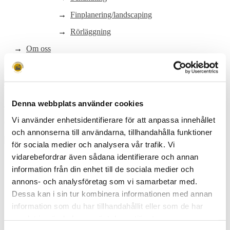
Finplanering/landscaping
Rörläggning
Om oss
Kontakt
Gratis offert?
Denna webbplats använder cookies
Vi använder enhetsidentifierare för att anpassa innehållet
021-83 00 08
och annonserna till användarna, tillhandahålla funktioner
för sociala medier och analysera vår trafik. Vi
vidarebefordrar även sådana identifierare och annan
Hem
information från din enhet till de sociala medier och
Dräneringstjänster
annons- och analysföretag som vi samarbetar med.
Marktjänster
Dessa kan i sin tur kombinera informationen med annan
Marktjänster
information som du har tillhandahållit eller som de har
Stenläggning
samlat in när du har använt deras tjänster.