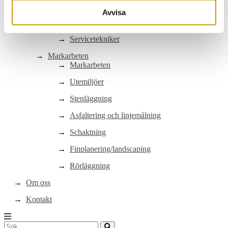
Byggservice
Avvisa
Utemiljöer/trivsel
Servicetekniker
Markarbeten
Markarbeten
Utemiljöer
Stenläggning
Asfaltering och linjemålning
Schaktning
Finplanering/landscaping
Rörläggning
Om oss
Kontakt