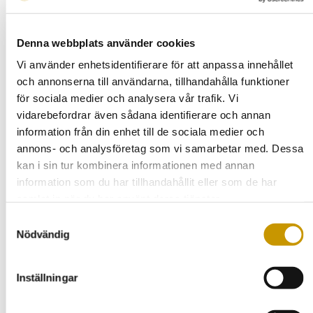
uppdragsgivare. Oavsett projektets omfattning levererar vi
med hög kvalitet och fullt fokus på kundens önskemål.
Denna webbplats använder cookies
Kontakta oss gärna för att diskutera ditt projekt eller för att
få en kostnadsfri offert. Vi tar hand om din asfaltering i
Vi använder enhetsidentifierare för att anpassa innehållet
Arboga – tryggt, effektivt och professionellt.
och annonserna till användarna, tillhandahålla funktioner
för sociala medier och analysera vår trafik. Vi
vidarebefordrar även sådana identifierare och annan
information från din enhet till de sociala medier och
Asfaltering
annons- och analysföretag som vi samarbetar med. Dessa
kan i sin tur kombinera informationen med annan
Asfaltering i Surahammar
information som du har tillhandahållit eller som de har
Asfaltering i Sala
samlat in när du har använt deras tjänster.
Asfaltering i Örebro
Samtyckesval
Nödvändig
Asfaltering i Kungsör
Asfaltering i Köping
Inställningar
Asfaltering i Hallstahammar
Asfaltering i Arboga