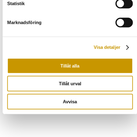
Statistik
Asfaltering i Enköping
Asfaltering i Eskilstuna
Marknadsföring
Visa detaljer
Tillåt alla
Ring oss direkt
Tillåt urval
Prata med en expert
Avvisa
021-83 00 08