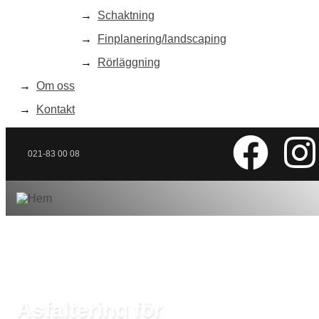
Schaktning
Finplanering/landscaping
Rörläggning
Om oss
Kontakt
021-83 00 08
Asfaltering för