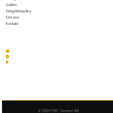
Galleri
Integritetspolicy
Om oss
Kontakt
KONTAKT
info@gardsexperterna.se
021-83 00 08
Nygårdsgatan 7, 722 19 Västerås
© 2024 PBC Sweden AB