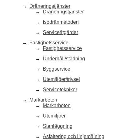
Dräneringstjänster
Dräneringstjänster
Isodränmetoden
Serviceåtgärder
Fastighetsservice
Fastighetsservice
Underhåll/städning
Byggservice
Utemiljöer/trivsel
Servicetekniker
Markarbeten
Markarbeten
Utemiljöer
Stenläggning
Asfaltering och linjemålning