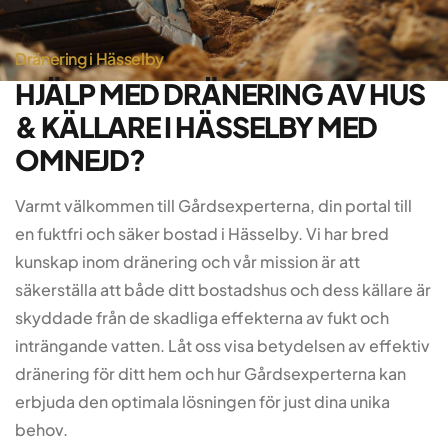
Dränering i Hässelby
HJÄLP MED DRÄNERING AV HUS
& KÄLLARE I HÄSSELBY MED
OMNEJD?
Varmt välkommen till Gårdsexperterna, din portal till
en fuktfri och säker bostad i Hässelby. Vi har bred
kunskap inom dränering och vår mission är att
säkerställa att både ditt bostadshus och dess källare är
skyddade från de skadliga effekterna av fukt och
inträngande vatten. Låt oss visa betydelsen av effektiv
dränering för ditt hem och hur Gårdsexperterna kan
erbjuda den optimala lösningen för just dina unika
behov.