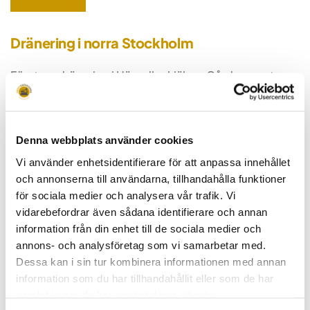
Dränering i norra Stockholm
Förutom dränering i Hässelby hjälper Gårdsexperterna
fastighetsägare i flera delar av norra Stockholm. Vi
arbetar med dränering av hus och källare där
markförhållanden och byggnadstyper skiljer sig åt,
Denna webbplats använder cookies
och ser till att varje lösning anpassas efter fastighetens
Vi använder enhetsidentifierare för att anpassa innehållet
behov.
och annonserna till användarna, tillhandahålla funktioner
för sociala medier och analysera vår trafik. Vi
Läs mer om dränering i:
vidarebefordrar även sådana identifierare och annan
information från din enhet till de sociala medier och
Vällingby
annons- och analysföretag som vi samarbetar med.
Dessa kan i sin tur kombinera informationen med annan
Bromma
information som du har tillhandahållit eller som de har
Solna
samlat in när du har använt deras tjänster.