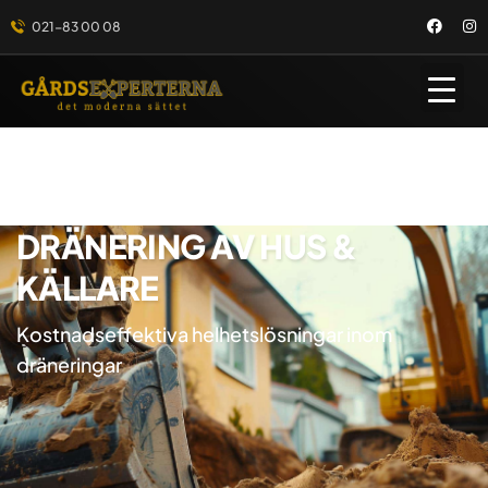
021-83 00 08
DRÄNERING AV HUS &
KÄLLARE
Kostnadseffektiva helhetslösningar inom
dräneringar