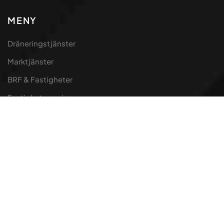
MENY
Dräneringstjänster
Marktjänster
BRF & Fastigheter
Fastighetsservice
Galleri
Integritetspolicy
Om oss
Kontakt
KONTAKT