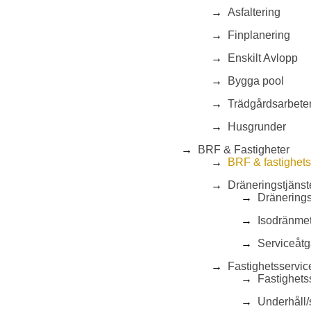
Asfaltering
Finplanering
Enskilt Avlopp
Bygga pool
Trädgårdsarbete
Husgrunder
BRF & Fastigheter
BRF & fastighet
Dräneringstjänst
Dränerings
Isodränme
Serviceåtg
Fastighetsservic
Fastighets
Underhåll/