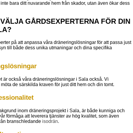
 inte bara ditt nuvarande hem från skador, utan även ökar dess
 VÄLJA GÅRDSEXPERTERNA FÖR DIN
LA?
rter på att anpassa våra dräneringslösningar för att passa just
syn till både dess unika utmaningar och dina specifika
gslösningar
det är också våra dräneringslösningar i Sala också. Vi
t möta de särskilda kraven för just ditt hem och din tomt.
ssionalitet
akgrund inom dräneringsprojekt i Sala, är både kunniga och
r vår förmåga att leverera tjänster av hög kvalitet, som även
g från branschledande
isodrän
.