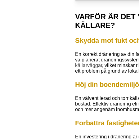
VARFÖR ÄR DET 
KÄLLARE?
Skydda mot fukt oc
En korrekt dränering av din fa
välplanerat dräneringssystem 
källarväggar
, vilket minskar 
ett problem på grund av lokal
Höj din boendemiljö 
En välventilerad och torr källa
bostad. Effektiv dränering el
och mer angenäm inomhusmiljö
Förbättra fastighet
En investering i dränering är 