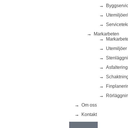
Byggservi
Utemiljöer/
Servicetek
Markarbeten
Markarbet
Utemiljöer
Stenläggn
Asfalterin
Schaktnin
Finplaneri
Rörläggni
Om oss
Kontakt