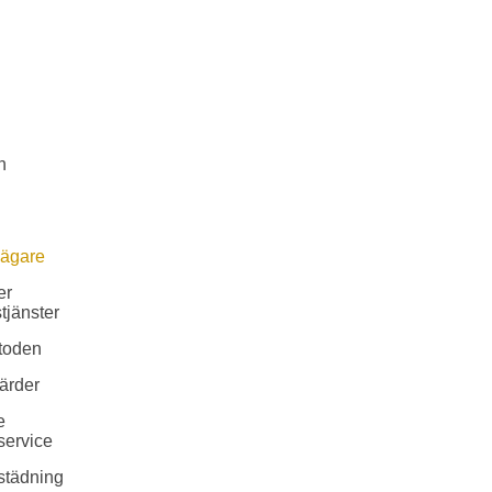
n
sägare
er
tjänster
toden
ärder
e
service
städning