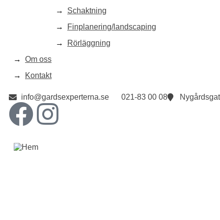
Schaktning
Finplanering/landscaping
Rörläggning
Om oss
Kontakt
info@gardsexperterna.se
021-83 00 08
Nygårdsgat