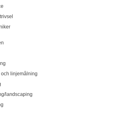
ce
trivsel
niker
en
ing
g och linjemålning
g
ng/landscaping
ng