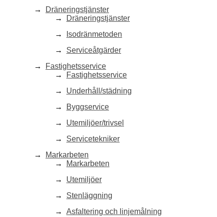
Dräneringstjänster
Dräneringstjänster
Isodränmetoden
Serviceåtgärder
Fastighetsservice
Fastighetsservice
Underhåll/städning
Byggservice
Utemiljöer/trivsel
Servicetekniker
Markarbeten
Markarbeten
Utemiljöer
Stenläggning
Asfaltering och linjemålning