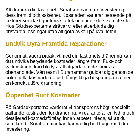
Att dränera din fastighet i Surahammar är en investering i
dess framtid och säkerhet. Kostnaden varierar beroende på
faktorer som fastighetens storlek och projektets komplexitet.
Hos Gårdsexperterna strävar vi efter att erbjuda dig
prisvärda lösningar utan att göra avkall på kvaliteten.
Undvik Dyra Framtida Reparationer
Genom att agera proaktivt med din fastighets dränering kan
du undvika betydande kostnader längre fram. Fukt- och
vattenskador kan bli dyra att åtgärda om de lämnas
obehandlade. Vårt team i Surahammar guidar dig genom de
potentiella kostnaderna och långsiktiga besparingarna med
en korrekt utförd dränering.
Öppenhet Runt Kostnader
På Gårdsexperterna värderar vi transparens högt, speciellt
gällande kostnaden för dränering. Vi garanterar en tydlig och
detaljerad kostnadsförslag innan arbetet inleds, så att du
som kund i Surahammar kan känna dig helt trygg med din
investering.