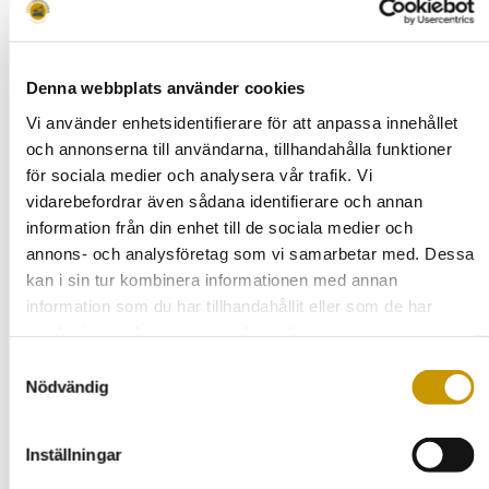
Vi förstår att dräneringsprojekt kan utgöra en betydande
ekonomisk utmaning. Därför erbjuder Gårdsexperterna
flexibla betalningsalternativ, vilket gör det lättare för dig som
fastighetsägare i Surahammar att hantera investeringen och
Denna webbplats använder cookies
skydda din egendom på bästa möjliga sätt.
Vi använder enhetsidentifierare för att anpassa innehållet
Boka Din Kostnadsfria Konsultation
och annonserna till användarna, tillhandahålla funktioner
Idag
för sociala medier och analysera vår trafik. Vi
vidarebefordrar även sådana identifierare och annan
Är du nyfiken på vad dränering kan innebära för din fastighet
information från din enhet till de sociala medier och
i Surahammar? Kontakta Gårdsexperterna för en kostnadsfri
annons- och analysföretag som vi samarbetar med. Dessa
konsultation. Vi är här för att tillhandahålla all nödvändig
information så att du kan göra ett informerat val om din
kan i sin tur kombinera informationen med annan
dränering. Låt oss arbeta tillsammans för att skydda ditt hem
information som du har tillhandahållit eller som de har
mot fukt och vatten på ett kostnadseffektivt och pålitligt sätt.
samlat in när du har använt deras tjänster.
Samtyckesval
Nödvändig
Dränering Arboga
Dränering Enköping
Inställningar
Dränering Eskilstuna