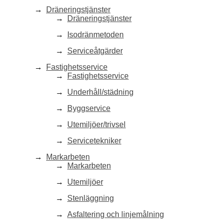
Dräneringstjänster
Dräneringstjänster
Isodränmetoden
Serviceåtgärder
Fastighetsservice
Fastighetsservice
Underhåll/städning
Byggservice
Utemiljöer/trivsel
Servicetekniker
Markarbeten
Markarbeten
Utemiljöer
Stenläggning
Asfaltering och linjemålning