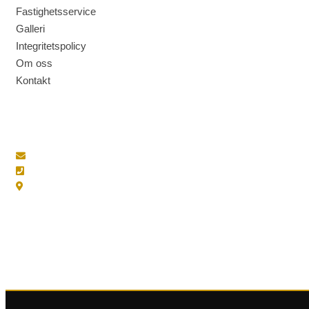
Fastighetsservice
Galleri
Integritetspolicy
Om oss
Kontakt
KONTAKT
info@gardsexperterna.se
021-83 00 08
Nygårdsgatan 7, 722 19 Västerås