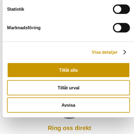
Dränering Hallstahammar
Statistik
Dränering Kungsör
Dränering Köping
Marknadsföring
Dränering Sala
Dränering Surahammar
Visa detaljer
Dränering Västerås
Dränering Örebro
Tillåt alla
Dränering Stockholm Norr
Tillåt urval
Avvisa
Ring oss direkt