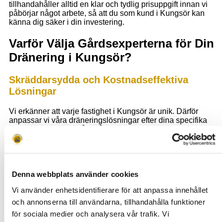
tillhandahåller alltid en klar och tydlig prisuppgift innan vi
påbörjar något arbete, så att du som kund i Kungsör kan
känna dig säker i din investering.
Varför Välja Gårdsexperterna för Din
Dränering i Kungsör?
Skräddarsydda och Kostnadseffektiva
Lösningar
Vi erkänner att varje fastighet i Kungsör är unik. Därför
anpassar vi våra dräneringslösningar efter dina specifika
behov och budget. Vårt mål är att erbjuda den mest
prisvärda lösningen utan att kompromissa med kvaliteten.
Expertis och Erfarenhet
Denna webbplats använder cookies
Vårt team består av proffs med lång erfarenhet, som har en
djupgående förståelse för Kungsörs lokala förhållanden. Vi
Vi använder enhetsidentifierare för att anpassa innehållet
använder vår expertis för att erbjuda dräneringslösningar
och annonserna till användarna, tillhandahålla funktioner
som inte bara är prisvärda, men också hållbara och effektiva.
för sociala medier och analysera vår trafik. Vi