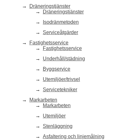
Dräneringstjänster
Dräneringstjänster
Isodränmetoden
Serviceåtgärder
Fastighetsservice
Fastighetsservice
Underhåll/städning
Byggservice
Utemiljöer/trivsel
Servicetekniker
Markarbeten
Markarbeten
Utemiljöer
Stenläggning
Asfaltering och linjemålning