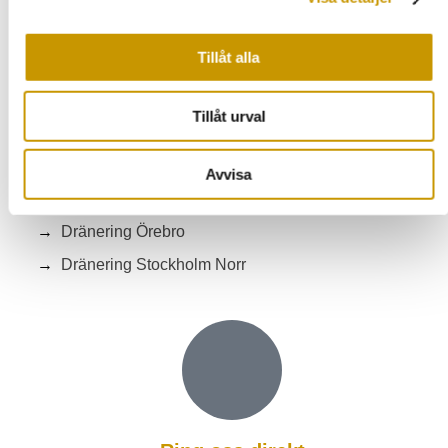
Dränering Eskilstuna
Dränering Hallstahammar
Tillåt alla
Dränering Kungsör
Dränering Köping
Tillåt urval
Dränering Sala
Dränering Surahammar
Avvisa
Dränering Västerås
Dränering Örebro
Dränering Stockholm Norr