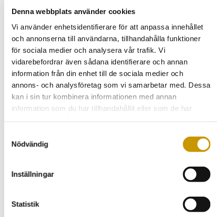
Vi erbjuder flexibla betalningslösningar för att göra din
Denna webbplats använder cookies
dränering så lönsam och smidig som möjligt. Med oss
behöver du inte oroa dig för förskottsbetalning eller krångel.
Vi använder enhetsidentifierare för att anpassa innehållet
Vi erbjuder även förmånliga delbetalningar för att möta din
och annonserna till användarna, tillhandahålla funktioner
budget.
för sociala medier och analysera vår trafik. Vi
DRÄNERING ANPASSAD FÖR
vidarebefordrar även sådana identifierare och annan
information från din enhet till de sociala medier och
STADSNÄRA BEBYGGELSE OCH
annons- och analysföretag som vi samarbetar med. Dessa
VARIERANDE
kan i sin tur kombinera informationen med annan
MARKFÖRHÅLLANDEN
information som du har tillhandahållit eller som de har
samlat in när du har använt deras tjänster.
Dränering behöver ofta planeras med hänsyn till stadens
blandade bebyggelse och de varierande markförhållanden
Samtyckesval
som finns i området. Kombinationen av tätbebyggda
Nödvändig
villaområden, äldre fastigheter och skiftande jordarter gör att
fuktbelastningen på husgrunden kan variera kraftigt.
Gårdsexperterna arbetar med metoder som effektivt leder
Inställningar
bort vatten från grund och källarväggar och minskar risken
för framtida fuktproblem.
ERFAREN DRÄNERING FÖR VILLOR
Statistik