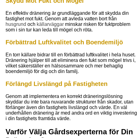
Skydd Mot Fukt och Mögel
En effektiv dränering är grundläggande för att skydda din
fastighet mot fukt. Genom att avleda vatten bort från
husgrund
och
källarväggar
minskar risken för fuktproblem
som i sin tur kan leda till mögel och röta.
Förbättrad Luftkvalitet och Boendemiljö
En torr källare bidrar till en förbättrad luftkvalitet i hela huset.
Dränering hjälper till att eliminera den fukt som mögel trivs i,
vilket säkerställer en hälsosammare och mer behaglig
boendemiljö för dig och din familj.
Förlängd Livslängd på Fastigheten
Genom att implementera en korrekt dräneringslösning
skyddar du inte bara nuvarande strukturer från skador, utan
förlänger även din fastighets livslängd och värde. En väl
underhållen dränering är med andra ord en viktig investering
i din fastighets framtida värde.
Varför Välja Gårdsexperterna för Din