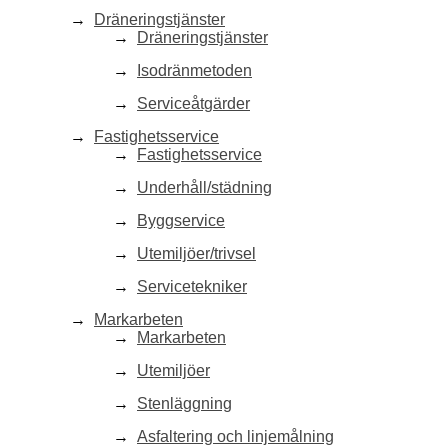
Dräneringstjänster
Dräneringstjänster
Isodränmetoden
Serviceåtgärder
Fastighetsservice
Fastighetsservice
Underhåll/städning
Byggservice
Utemiljöer/trivsel
Servicetekniker
Markarbeten
Markarbeten
Utemiljöer
Stenläggning
Asfaltering och linjemålning