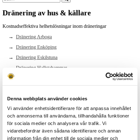
Dränering av hus & källare
Kostnadseffektiva helhetslösningar inom dräneringar
Dränering Arboga
Dränering Enköping
Dränering Eskilstuna
Dränering Hallstahammar
Dränering Kungsör
Dränering Köping
Denna webbplats använder cookies
Dränering Sala
Vi använder enhetsidentifierare för att anpassa innehållet
Dränering Surahammar
och annonserna till användarna, tillhandahålla funktioner
Dränering Västerås
för sociala medier och analysera vår trafik. Vi
Dränering Örebro
vidarebefordrar även sådana identifierare och annan
information från din enhet till de sociala medier och
Dränering Stockholm Norr