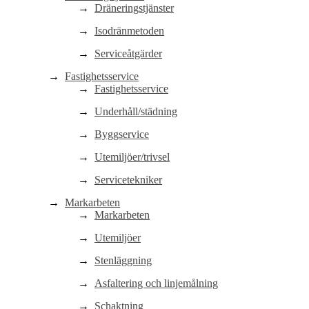
Dräneringstjänster
Isodränmetoden
Serviceåtgärder
Fastighetsservice
Fastighetsservice
Underhåll/städning
Byggservice
Utemiljöer/trivsel
Servicetekniker
Markarbeten
Markarbeten
Utemiljöer
Stenläggning
Asfaltering och linjemålning
Schaktning