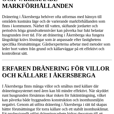
MARKFÖRHÅLLANDEN
Dränering i Åkersberga behöver ofta utformas med hänsyn till
områdets kustnära läge och de varierande markförhållanden som
finns i kommunen. Närhet till vatten, skiftande jordarter och
periodvis höga grundvattennivåer kan påverka hur fukt belastar
husgrunden över tid. För att dränering i Åkersberga ska fungera
långsiktigt krävs lösningar som är anpassade efter fastighetens
specifika förutsättningar. Gårdsexperterna arbetar med metoder som
leder bort vatten från grund och källarväggar på ett effektivt och
kontrollerat sätt.
ERFAREN DRÄNERING FÖR VILLOR
OCH KÄLLARE I ÅKERSBERGA
I Åkersberga finns många villor och småhus med källare där
dräneringssystemet med åren kan bli mindre effektivt. När skyddet
runt husgrunden försämras ökar risken för fuktinträngning, vilket
kan påverka både byggnadens konstruktion och inomhusmiljön
negativt. Genom att utföra dränering i Åkersberga i rätt tid skapas
bättre förutsättningar för torra källare och ett stabilt inomhusklimat.
Ett professionellt utfört dräneringsarbete bidrar dessutom till att