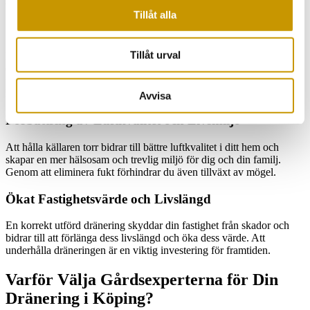
Tillåt alla
Skydd mot Fukt och Skador
Tillåt urval
En välplanerad dränering är avgörande för att avleda vatten bort från
din fastighets
grund
och
källarväggar
, vilket minskar risken för
fuktrelaterade problem som mögel och röta. Detta är särskilt viktigt i
Köping där lokala klimatförhållanden kan främja höga fuktnivåer.
Avvisa
Förbättring av Luftkvalitet och Livsmiljö
Att hålla källaren torr bidrar till bättre luftkvalitet i ditt hem och
skapar en mer hälsosam och trevlig miljö för dig och din familj.
Genom att eliminera fukt förhindrar du även tillväxt av mögel.
Ökat Fastighetsvärde och Livslängd
En korrekt utförd dränering skyddar din fastighet från skador och
bidrar till att förlänga dess livslängd och öka dess värde. Att
underhålla dräneringen är en viktig investering för framtiden.
Varför Välja Gårdsexperterna för Din
Dränering i Köping?