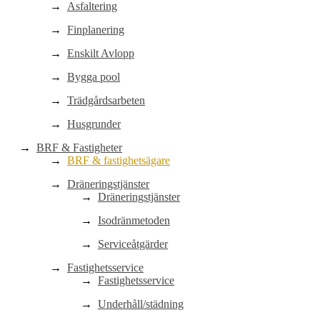
Asfaltering
Finplanering
Enskilt Avlopp
Bygga pool
Trädgårdsarbeten
Husgrunder
BRF & Fastigheter
BRF & fastighetsägare
Dräneringstjänster
Dräneringstjänster
Isodränmetoden
Serviceåtgärder
Fastighetsservice
Fastighetsservice
Underhåll/städning