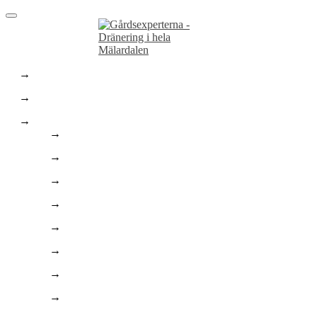
Hem
Dräneringstjänster
Marktjänster
Marktjänster
Stenläggning
Asfaltering
Finplanering
Enskilt Avlopp
Bygga pool
Trädgårdsarbeten
Husgrunder