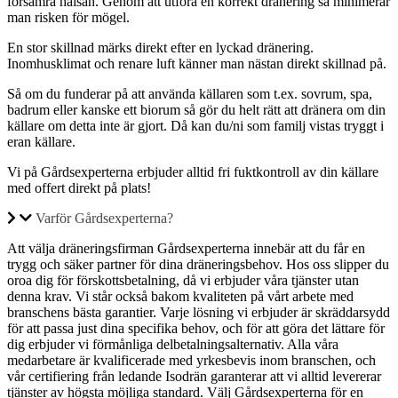
försämra hälsan. Genom att utföra en korrekt dränering så minimerar
man risken för mögel.
En stor skillnad märks direkt efter en lyckad dränering.
Inomhusklimat och renare luft känner man nästan direkt skillnad på.
Så om du funderar på att använda källaren som t.ex. sovrum, spa,
badrum eller kanske ett biorum så gör du helt rätt att dränera om din
källare om detta inte är gjort. Då kan du/ni som familj vistas tryggt i
eran källare.
Vi på Gårdsexperterna erbjuder alltid fri fuktkontroll av din källare
med offert direkt på plats!
Varför Gårdsexperterna?
Att välja dräneringsfirman Gårdsexperterna innebär att du får en
trygg och säker partner för dina dräneringsbehov. Hos oss slipper du
oroa dig för förskottsbetalning, då vi erbjuder våra tjänster utan
denna krav. Vi står också bakom kvaliteten på vårt arbete med
branschens bästa garantier. Varje lösning vi erbjuder är skräddarsydd
för att passa just dina specifika behov, och för att göra det lättare för
dig erbjuder vi förmånliga delbetalningsalternativ. Alla våra
medarbetare är kvalificerade med yrkesbevis inom branschen, och
vår certifiering från ledande Isodrän garanterar att vi alltid levererar
tjänster av högsta möjliga standard. Välj Gårdsexperterna för en