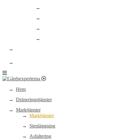
Asfaltering och linjemålning
Schaktning
Finplanering/landscaping
Rörläggning
Om oss
highlight
Kontakt
Hem
Dräneringstjänster
Marktjänster
Marktjänster
Stenläggning
Asfaltering