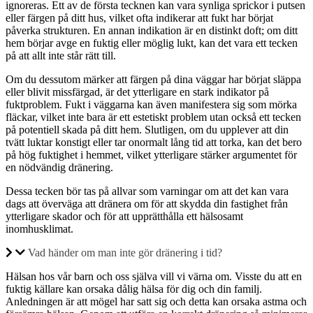
ignoreras. Ett av de första tecknen kan vara synliga sprickor i putsen
eller färgen på ditt hus, vilket ofta indikerar att fukt har börjat
påverka strukturen. En annan indikation är en distinkt doft; om ditt
hem börjar avge en fuktig eller möglig lukt, kan det vara ett tecken
på att allt inte står rätt till.
Om du dessutom märker att färgen på dina väggar har börjat släppa
eller blivit missfärgad, är det ytterligare en stark indikator på
fuktproblem. Fukt i väggarna kan även manifestera sig som mörka
fläckar, vilket inte bara är ett estetiskt problem utan också ett tecken
på potentiell skada på ditt hem. Slutligen, om du upplever att din
tvätt luktar konstigt eller tar onormalt lång tid att torka, kan det bero
på hög fuktighet i hemmet, vilket ytterligare stärker argumentet för
en nödvändig dränering.
Dessa tecken bör tas på allvar som varningar om att det kan vara
dags att överväga att dränera om för att skydda din fastighet från
ytterligare skador och för att upprätthålla ett hälsosamt
inomhusklimat.
Vad händer om man inte gör dränering i tid?
Hälsan hos vår barn och oss själva vill vi värna om. Visste du att en
fuktig källare kan orsaka dålig hälsa för dig och din familj.
Anledningen är att mögel har satt sig och detta kan orsaka astma och